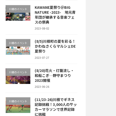
KAWANE夏祭り＠BIG
川根のイベント
NATURE -2023- 地元青
年団が継承する音楽フェ
スの祭典
2023-08-02
(8/5)川根町の夏を彩る！
川根のイベント
かわねさくらマルシェDE
夏祭り
2023-07-27
(8/20)花火・灯籠流し・
川根のイベント
和船こぎ…野守まつり
2023開催
2023-06-26
(11/23-26)川根でギネス
川根のイベント
記録挑戦！3,000人のサッ
カーマラソンで世界記録
に挑戦