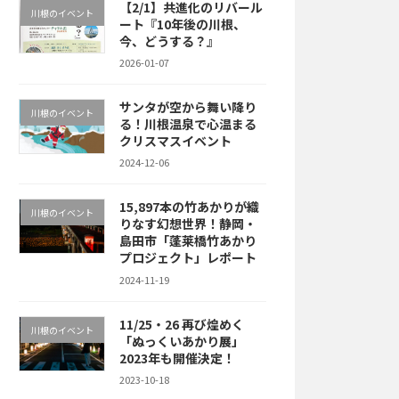
【2/1】共進化のリバール
川根のイベント
ート『10年後の川根、
今、どうする？』
2026-01-07
サンタが空から舞い降り
川根のイベント
る！川根温泉で心温まる
クリスマスイベント
2024-12-06
15,897本の竹あかりが織
川根のイベント
りなす幻想世界！静岡・
島田市「蓬莱橋竹あかり
プロジェクト」レポート
2024-11-19
11/25・26 再び煌めく
川根のイベント
「ぬっくいあかり展」
2023年も開催決定！
2023-10-18