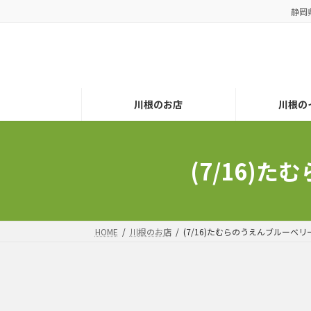
コ
ナ
静岡
ン
ビ
テ
ゲ
ン
ー
ツ
シ
へ
ョ
川根のお店
川根の
ス
ン
キ
に
ッ
移
プ
動
(7/16)
HOME
川根のお店
(7/16)たむらのうえんブルーベ