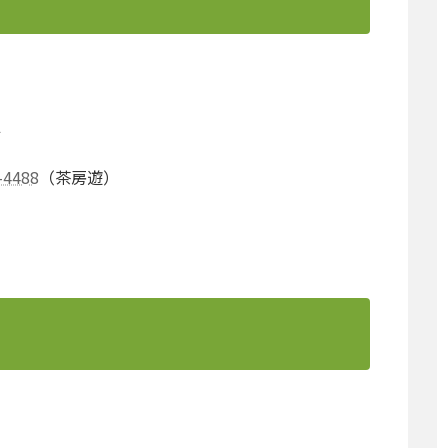
１
-4488
（茶房遊）