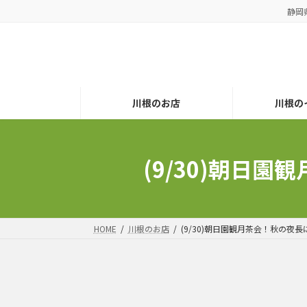
コ
ナ
静岡
ン
ビ
テ
ゲ
ン
ー
ツ
シ
へ
ョ
川根のお店
川根の
ス
ン
キ
に
ッ
移
プ
動
(9/30)朝日
HOME
川根のお店
(9/30)朝日園観月茶会！秋の夜