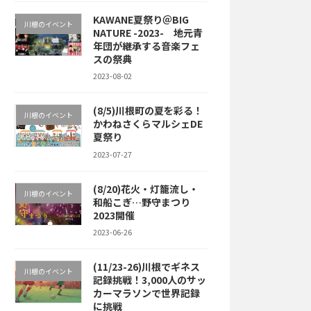
KAWANE夏祭り＠BIG
川根のイベント
NATURE -2023- 地元青
年団が継承する音楽フェ
スの祭典
2023-08-02
(8/5)川根町の夏を彩る！
川根のイベント
かわねさくらマルシェDE
夏祭り
2023-07-27
(8/20)花火・灯籠流し・
川根のイベント
和船こぎ…野守まつり
2023開催
2023-06-26
(11/23-26)川根でギネス
川根のイベント
記録挑戦！3,000人のサッ
カーマラソンで世界記録
に挑戦