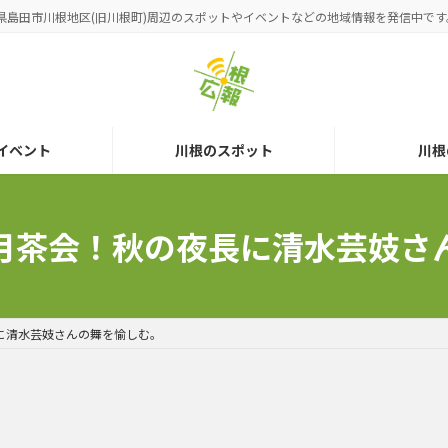
県島田市川根地区(旧川根町)周辺のスポットやイベントなどの地域情報を発信中です
イベント
川根のスポット
川根
園観月茶会！秋の夜長に清水芸妓
長に清水芸妓さんの舞を愉しむ。